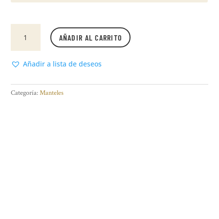
Mantel
AÑADIR AL CARRITO
de
gabardina
"Simil
Añadir a lista de deseos
Lino
Líneas
Categoría:
Manteles
Gris
y
Mocka"
cantidad