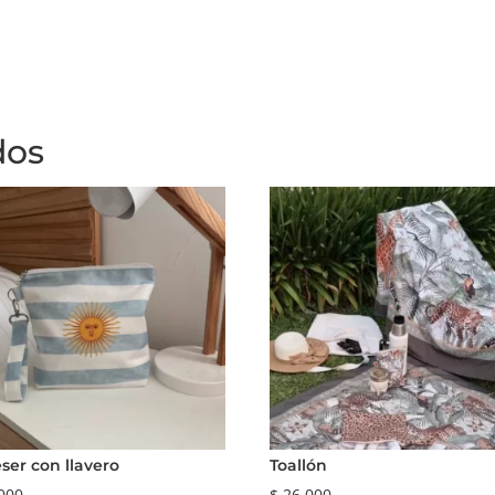
dos
ser con llavero
Toallón
000
$
26.000