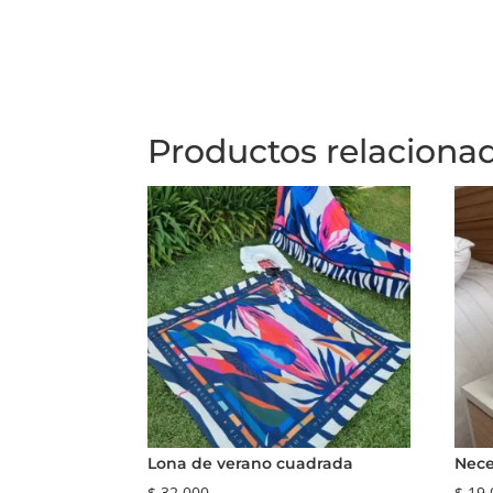
Productos relaciona
Lona de verano cuadrada
Nece
$
32.000
$
19.