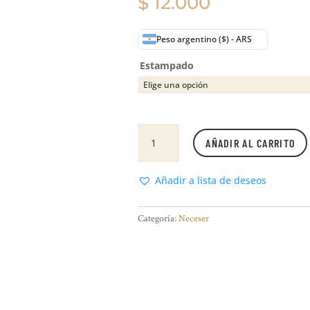
$
12.000
Peso argentino ($) - ARS
Estampado
Neceser
AÑADIR AL CARRITO
en
gabardina
(28
Añadir a lista de deseos
estampados)
cantidad
Categoría:
Neceser