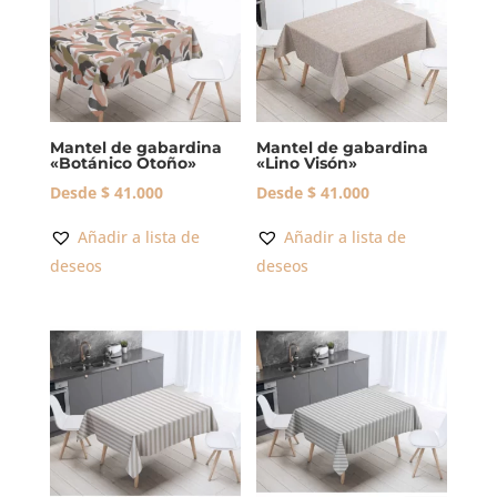
Mantel de gabardina
Mantel de gabardina
«Botánico Otoño»
«Lino Visón»
Desde
$
41.000
Desde
$
41.000
Añadir a lista de
Añadir a lista de
deseos
deseos