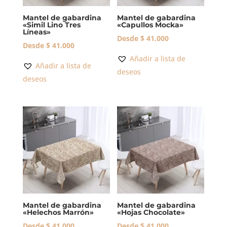
Mantel de gabardina
Mantel de gabardina
«Simil Lino Tres
«Capullos Mocka»
Líneas»
Desde
$
41.000
Desde
$
41.000
Añadir a lista de
Añadir a lista de
deseos
deseos
Mantel de gabardina
Mantel de gabardina
«Helechos Marrón»
«Hojas Chocolate»
Desde
$
41.000
Desde
$
41.000