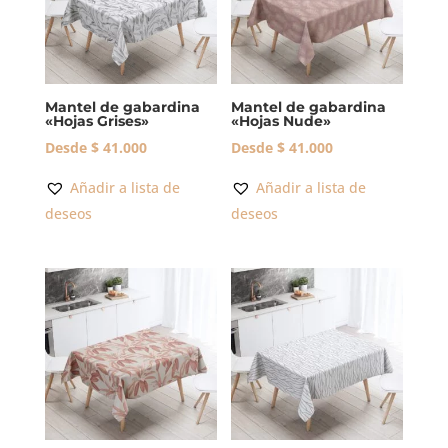
Mantel de gabardina
Mantel de gabardina
«Hojas Grises»
«Hojas Nude»
Desde
$
41.000
Desde
$
41.000
Añadir a lista de
Añadir a lista de
deseos
deseos