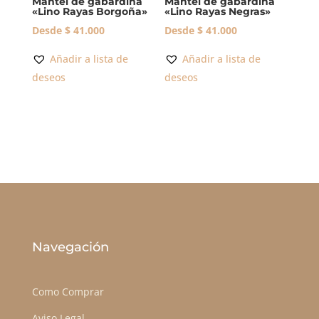
Mantel de gabardina
Mantel de gabardina
«Lino Rayas Borgoña»
«Lino Rayas Negras»
Desde
$
41.000
Desde
$
41.000
Añadir a lista de
Añadir a lista de
deseos
deseos
Navegación
Como Comprar
Aviso Legal