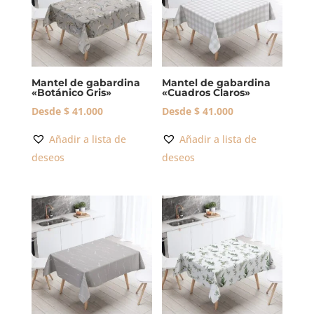
Mantel de gabardina
Mantel de gabardina
«Botánico Gris»
«Cuadros Claros»
Desde
$
41.000
Desde
$
41.000
Añadir a lista de
Añadir a lista de
deseos
deseos