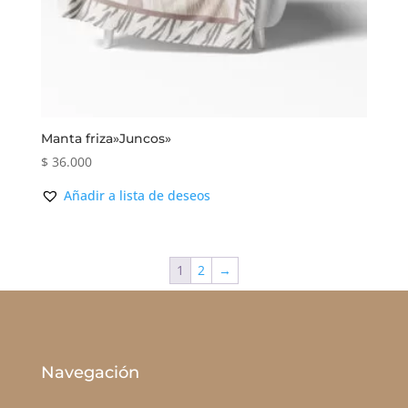
Manta friza»Juncos»
$
36.000
Añadir a lista de deseos
1
2
→
Navegación