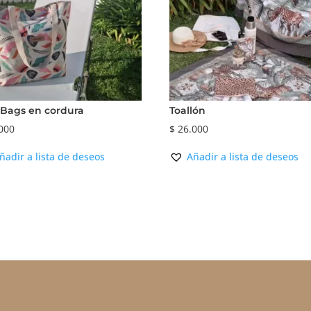
 Bags en cordura
Toallón
000
$
26.000
ñadir a lista de deseos
Añadir a lista de deseos