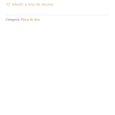
-
Añadir a lista de deseos
Redondos
y
Categoría:
Platos de sitio
Cuadrados
-
Pack
de
10
unidades
cantidad